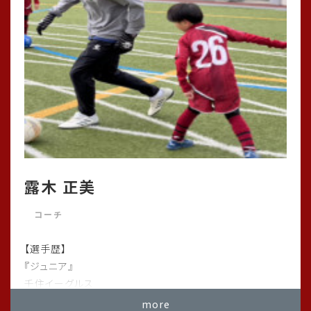
3年生足立区学年大会第3位！
露木 正美
期日：2025年11月30日（日）
場所：舎人PG
コーチ
大会名：足立区学年大会
【選手歴】
『3位決定戦』
『ジュニア』
千住イーグルス
GROW FC 5-1 クリアージュFCロッキーレグルス
more