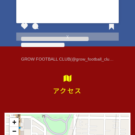
4年生アントラーズSUMMER CUP優勝🏆
X
GROW FOOTBALL CLUB(@grow_football_club)がシェアした投稿
アクセス
4年生アントラーズSUMMER CUP優勝🏆
期日：2025年8月16.17日（土日）
場所：卜伝の郷運動公園
大会名：アントラーズSUMMER CUP
+
−
GROW FC 優勝！！