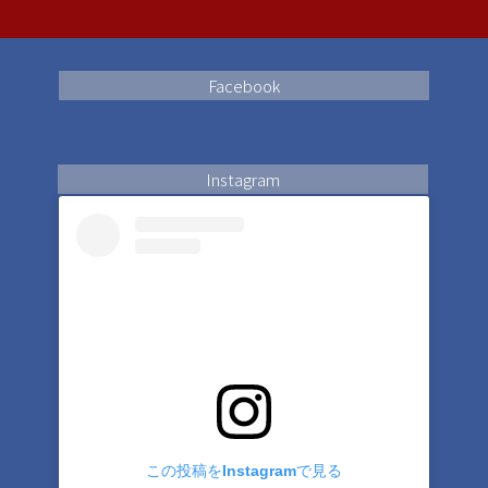
#足立区フットサルスクール
#足立区少年サッカーチーム
#足立区ママ
Facebook
#足立区子育て
#足立区梅島
#足立区竹の塚
#足立区花畑
Instagram
#足立区新田
#足立区鹿浜
#足立区梅田
#足立区江北
#八潮ママ
#八潮市
#谷塚
#足立区ネイル
この投稿をInstagramで見る
2025/08/18