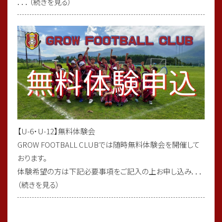
．．．（続きを見る）
Aが勝利し、これで2年連続優勝となります！！
4年生の皆さんおめでとう御座います😊
対戦して頂きましたチームの皆様、大会を運営して頂きました
関係者の皆様、大変ありがとうございました。
#レジスタfc
#長谷川太郎
【U-6・U-12】無料体験会
#tre2030strikerproject
GROW FOOTBALL CLUBでは随時無料体験会を開催して
#足立区西新井
おります。
#足立区少年サッカーチーム
体験希望の方は下記必要事項をご記入の上お申し込み．．．
（続きを見る）
2026/03/02
3年生4区対抗チャンピオンシップ優勝🏆