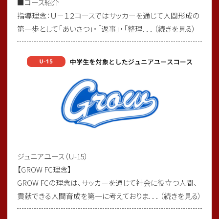
■コース紹介
指導理念：Ｕ－１２コースではサッカーを通じて人間形成の
6年生卒業フットサル大会優勝🏆
第一歩として「あいさつ」・「返事」・「整理．．．（続きを見る）
期日：2026年3月1日（日）
場所：舎人PG
大会名：足立区6年生卒業フットサル大会
🏆優勝🏆
6年生が足立区6年生卒業フットサル大会で優勝致しました！
卒業前に良い記念となりましたね！
ジュニアユース（U-15）
【GROW FC理念】
6年生の皆さんおめでとう御座います😊
GROW FCの理念は、サッカーを通じて社会に役立つ人間、
貢献できる人間育成を第一に考えておりま．．．（続きを見る）
対戦して頂きましたチームの皆様、大会を運営して頂きました
関係者の皆様、大変ありがとうございました。