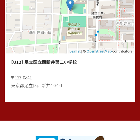
#足立区フットサルスクール
#足立区少年サッカーチーム
#足立区ママ
#足立区子育て
#足立区梅島
#足立区竹の塚
#足立区花畑
Leaflet
| ©
OpenStreetMap
contributors
#足立区新田
【U12】 足立区立西新井第二小学校
#足立区鹿浜
#足立区梅田
〒123-0841
#足立区江北
東京都足立区西新井4-34-1
#八潮ママ
#八潮市
#谷塚
#足立区ネイル
2025/07/06