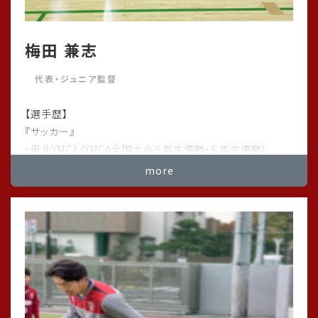
4年生がAsiaジュニアチャンピオンシップで優勝致しました！
梅田 兼志
4年生の皆さんおめでとう御座います😊
代表・ジュニア監督
対戦して頂きましたチームの皆様、大会を運営して頂きました
関係者の皆様、大変ありがとうございました。
【選手歴】
『サッカー』
#レジスタfc
・泉北YMCA（YMCA全国大会５年生優勝・６年生優勝）
#長谷川太郎 #tre2030strikerproject
・泉北トレセン
more
#足立区西新井
#足立区少年サッカーチーム
『スイミング』
・元マスターズ日本記録保持者（４００IM・８００Fr）
．．．．．．（続きは下の一覧ボタンから）
2025/12/01
3年生足立区学年大会第3位！