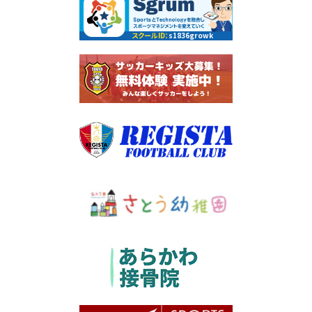
4年生SUPER COPA優勝🏆
スクールID：
s1836growk
4年生SUPER COPA優勝🏆
期日：2025年7月5・6日（土日）
場所：矢田部サッカー場
大会名：SUPER COPA U-10
GROW FC 優勝！！