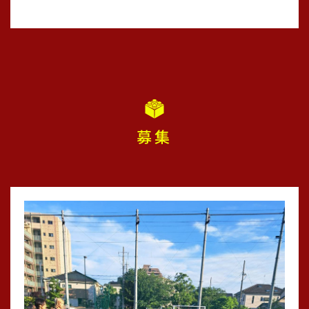
#レジスタfc
#長谷川太郎
#tre2030strikerproject
#足立区西新井
#足立区少年サッカーチーム
募集
2026/03/02
4年生足立区学年大会優勝🏆準優勝🏆