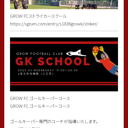
GROW FCストライカースクール
4年生足立区学年大会優勝🏆 &準優勝🏆
https://sgrum.com/entry/s1836growk/striker/
期日：2026年3月1日（日）
場所：足立区千住スポーツ公園
大会名：足立区4年生学年大会
GROW FCA
🏆優勝🏆
※2年連続優勝！！
GROW FC B
GROW FC ゴールキーパーコース
🏆準優勝🏆
GROW FC ゴールキーパーコース
4年生が足立区学年大会で優勝&準優勝致しました！
ゴールキーパー専門のコーチが指導いたします。
決勝はGROW同士の対決！