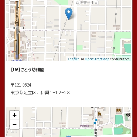
4年生がアントラーズSUMMER CUPで優勝致しました！！
予選リーグから一回も負ける事なく優勝となりました！！
4年生の皆さんおめでとう御座います😊
Leaflet
| ©
OpenStreetMap
contributors
対戦して頂きましたチームの皆様、大会を運営して頂きました
関係者の皆様、大変ありがとうございました。
【U6】さとう幼稚園
#レジスタfc
〒121-0824
#長谷川太郎
東京都足立区西伊興１−１２−２８
#tre2030strikerproject
#足立区西新井
+
#足立区習い事
#足立区サッカークラブ
−
#足立区サッカースクール