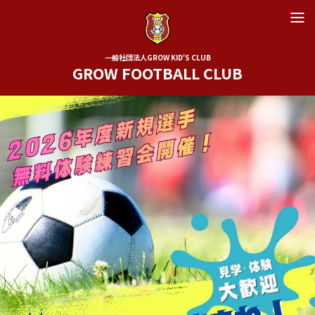
一般社団法人GROW KID'S CLUB
GROW FOOTBALL CLUB