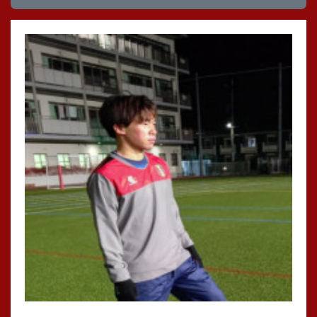
『ジュニアユース』
GROW FC 第3位！！
千住イーグルス
準決勝敗退後、悔しさを切り替えて3位決定戦へ！
．．．．．．（続きは下の一覧ボタンから）
見事勝利して、足立区3位！
3年生の皆さんおめでとう御座います😊
対戦して頂きましたチームの皆様、大会を運営して頂きました
関係者の皆様、大変ありがとうございました。
#レジスタfc
#長谷川太郎
#tre2030strikerproject
#足立区西新井
#足立区習い事
#足立区サッカークラブ
#足立区サッカースクール