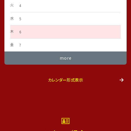
火
4
3年生が4区対抗チャンピオンシップで優勝致しました！
水
5
これで2年連続優勝となります！！
木
6
3年生の皆さんおめでとう御座います😊
金
7
対戦して頂きましたチームの皆様、大会を運営して頂きました
more
関係者の皆様、大変ありがとうございました。
#レジスタfc
カレンダー形式表示
#長谷川太郎 #tre2030strikerproject
#足立区西新井
#足立区少年サッカーチーム
2026/01/18
4年生AsiaジュニアチャンピオンU-10優勝🏆