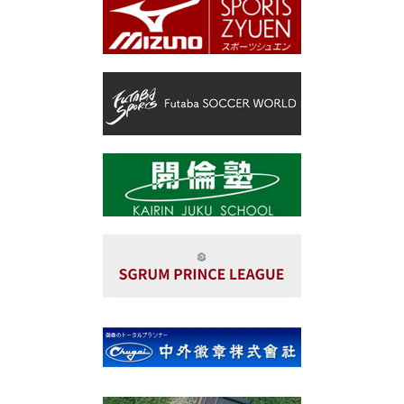
4年生がSUPER COPA U-10で優勝致しました！！
予選リーグから一回も負ける事なく優勝となりました！！
4年生の皆さんおめでとう御座います😊
対戦して頂きましたチームの皆様、大会を運営して頂きました
関係者の皆様、大変ありがとうございました。
#レジスタfc
#長谷川太郎
#tre2030strikerproject
#足立区西新井
#足立区習い事
#足立区サッカークラブ
#足立区サッカースクール
#足立区フットサルスクール