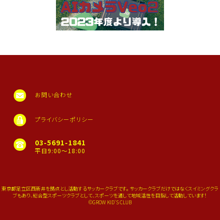
#足立区少年サッカーチーム
#足立区ママ
#足立区子育て
#足立区梅島
#足立区竹の塚
#足立区花畑
#足立区新田
#足立区鹿浜
お問い合わせ
#足立区梅田
#足立区江北
プライバシーポリシー
#八潮ママ
03-5691-1841
#八潮市
平日9:00～18:00
#谷塚
#足立区ネイル
東京都足立区西新井を拠点とし活動するサッカークラブです。 サッカークラブだけではなくスイミングクラ
ブもあり、総合型スポーツクラブとして、スポーツを通して地域活性を目指して活動しています！
©️GROW KID'S CLUB
2025/06/18
4年生ハトマークフェアプレイカップ中央大会の結果！