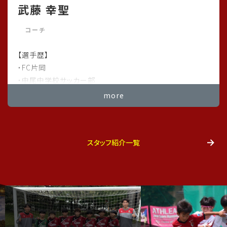
武藤 幸聖
#足立区フットサルスクール
#足立区少年サッカーチーム
コーチ
#足立区ママ
#足立区子育て
【選手歴】
#足立区梅島
・FC片岡
#足立区竹の塚
・中尾中学校サッカー部
#足立区花畑
・高崎商業高校サッカー部
more
#足立区新田
#足立区鹿浜
【ライセンス】
#足立区梅田
・JFA公認４級審判員
#足立区江北
スタッフ紹介一覧
．．．．．．（続きは下の一覧ボタンから）
#八潮ママ
#八潮市
#谷塚
#足立区ネイル
2025/09/29