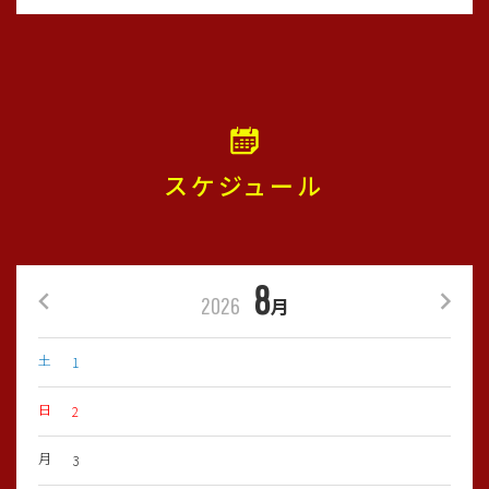
スケジュール
3年生4区対抗チャンピオンシップ優勝🏆
8
2026
月
期日：2026年3月1日（日）
土
1
場所：台東グランド
大会名：4区対抗チャンピオンシップU-9
日
2
🏆優勝🏆
月
3
2年連続優勝！！