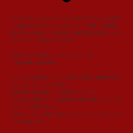
GROW FC 優勝！！
4年生がチャレンジリーグ関東予選で優勝致しました！！
キッズ（U-6）〜ジュニアユース（U-15）まで、サッカーを通じ
て人間形成の第一歩として「あいさつ」・「返事」・「整理整
2026年の本選に出場が決まりました！
頓」を第一の指導とし、技術面では個の育成を重視しながら
もチームワークを育んでいきます。
4年生の皆さんおめでとう御座います😊
【GROW FCが目指すトータルフットボール】
対戦して頂きましたチームの皆様、大会を運営して頂きました
～全員攻撃！全員守備！～
関係者の皆様、大変ありがとうございました。
スペースを作る動き、スペースを埋める動き、運動量のある
#レジスタfc
ポジションチェンジをくり返す
#長谷川太郎
全員攻撃、全員守備という流動的なサッカー！
#tre2030strikerproject
さらに高い位置でボールを積極的に複数で奪い、ショートカ
#足立区西新井
ウンターで攻撃に転じる！
#足立区習い事
ＧＲＯＷ ＦＣでは常に仕掛けるサッカー！トータルフットボ
#足立区サッカークラブ
ールを目指します！
#足立区サッカースクール