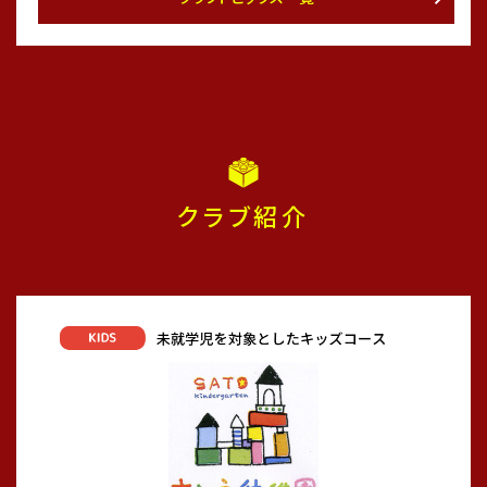
場所：ソラリンクウ（大阪府）
大会名：チャレンジリーグ全国大会U-10
【3位決定戦】
GROW FC 1-0 トリアネーロ町田
GROW FC 第3位🥉（32チーム中）
クラブ紹介
4年生がチャレンジリーグ全国大会U-10で3位となりました。
準決勝の敗戦を引きする事も無く、3位決定戦で見事勝利す
る事が出来ました！
4年生の皆さん、全国大会3位おめでとう御座います😊
対戦して頂きましたチームの皆様、大会を運営して頂きました
関係者の皆様、大変ありがとうございました。