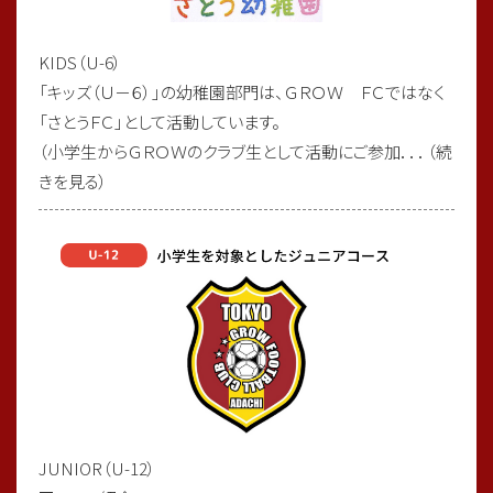
#レジスタfc
#長谷川太郎
KIDS（U-6）
#tre2030strikerproject
「キッズ（Ｕ－６）」の幼稚園部門は、ＧＲＯＷ ＦＣではなく
#足立区西新井
「さとうＦＣ」として活動しています。
#足立区少年サッカーチーム
（小学生からＧＲＯＷのクラブ生として活動にご参加．．．（続
きを見る）
2026/03/02
6年生卒業フットサル大会優勝🏆
JUNIOR（U-12）