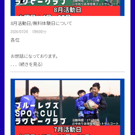
8月活動日/無料体験日について
2026/07/24 17
時
00
分
各位
お世話になっております。
．．．（続きを見る）