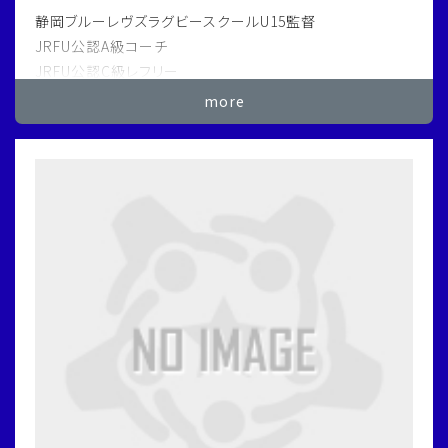
静岡ブルーレヴズラグビースクールU15監督
JRFU公認A級コーチ
JRFU公認C級レフリー
SA
more