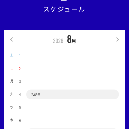
スケジュール
8
2026
月
土
1
日
2
月
3
火
4
活動日
水
5
木
6