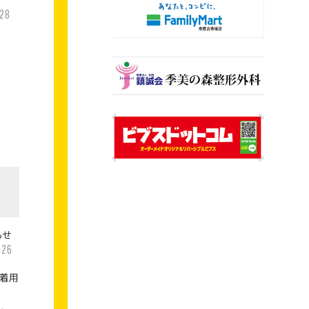
28
らせ
26
時
ク着用