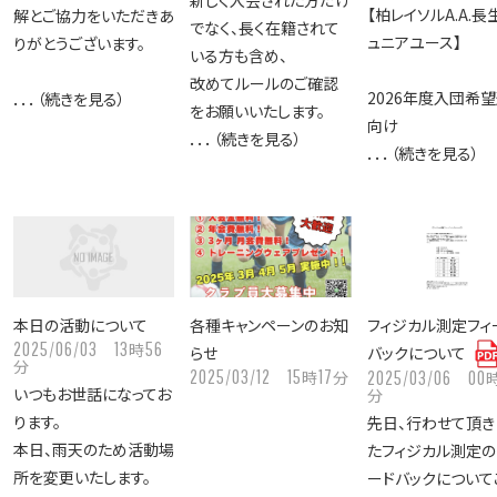
【柏レイソルA.A.長
解とご協力をいただきあ
でなく、長く在籍されて
ュニアユース】
りがとうございます。
いる方も含め、
改めてルールのご確認
2026年度入団希
．．．（続きを見る）
をお願いいたします。
向け
．．．（続きを見る）
．．．（続きを見る）
本日の活動について
各種キャンペーンのお知
フィジカル測定フィ
2025/06/03
13
56
時
らせ
バックについて
分
2025/03/12
15
17
時
分
2025/03/06
00
いつもお世話になってお
分
ります。
先日、行わせて頂き
本日、雨天のため活動場
たフィジカル測定の
所を変更いたします。
ードバックについて