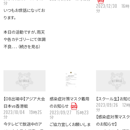
分
2023/12/30
16
時
いつもお世話になってお
分
ります。
本日の活動ですが、雨天
や各カテゴリーにて体調
不良．．．（続きを見る）
【OB出場中】アジア大会
感染症対策マスク着用
【スクール生】お知
2023/09/26
12
日本vs香港戦
のお知らせ
分
2023/10/04
19
25
時
2023/09/27
15
23
時
分
【感染症対策マス
分
今テレビで放送中のア
のお知らせ】
ご協力宜しくお願いしま