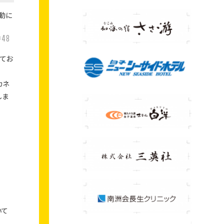
活動に
48
時
てお
カネ
しま
いて