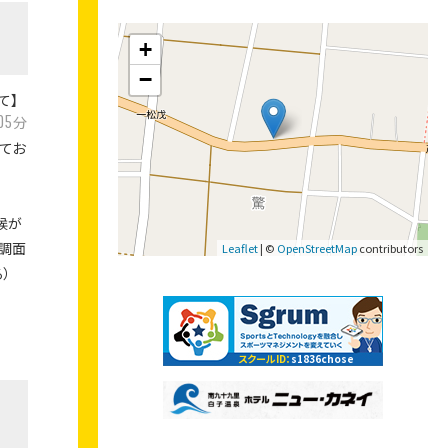
+
−
て】
05
分
てお
候が
調面
Leaflet
| ©
OpenStreetMap
contributors
）
スクールID：
s1836chose