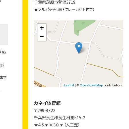
る）
千葉県茂原市萱場3719
★フルピッチ1面（クレー、照明付き）
+
−
連絡
39
ます
Leaflet
| ©
OpenStreetMap
contributors
す
カネイ体育館
〒299-4322
千葉県長生郡長生村驚515-2
★４５ｍ×３０ｍ（人工芝）