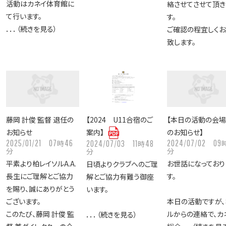
活動はカネイ体育館に
絡させてさせて頂き
て行います。
す。
．．．（続きを見る）
ご確認の程宜しくお
致します。
藤岡 計俊 監督 退任の
【2024 U11合宿のご
【本日の活動の会
お知らせ
案内】
のお知らせ】
2025/01/21
07
46
2024/07/02
09
時
2024/07/03
11
48
時
分
分
分
平素より柏レイソルA.A.
お世話になっており
日頃よりクラブへのご理
長生にご理解とご協力
す。
解とご協力有難う御座
を賜り、誠にありがとう
います。
ございます。
本日の活動ですが、
このたび、藤岡 計俊 監
ルからの連絡で、カ
．．．（続きを見る）