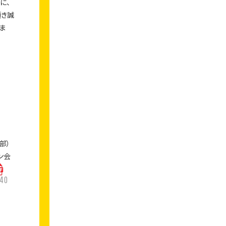
に、
頂き誠
ま
部）
ョン会
40