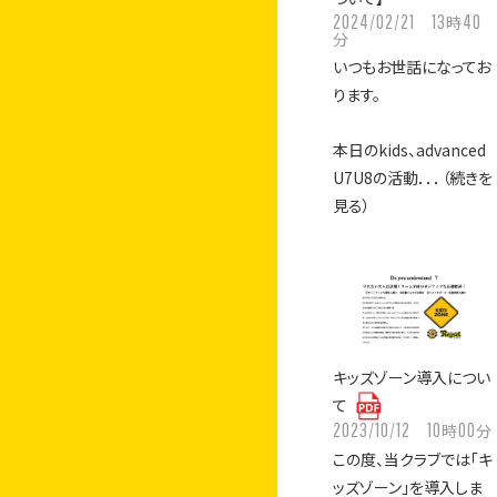
2024/02/21
13
40
時
分
いつもお世話になってお
ります。
本日のkids、advanced
U7U8の活動．．．（続きを
見る）
キッズゾーン導入につい
て
2023/10/12
10
00
時
分
この度、当クラブでは「キ
ッズゾーン」を導入しま