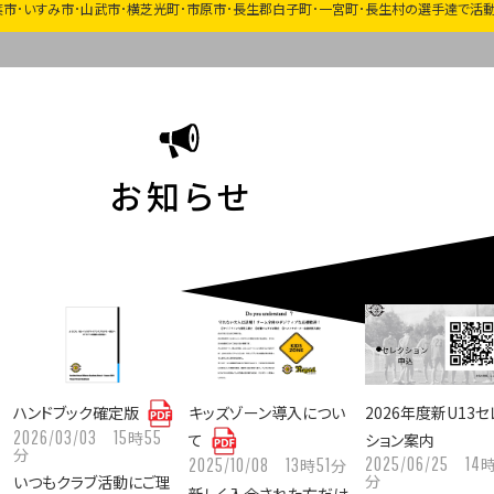
葉市･いすみ市･山武市･横芝光町･市原市･長生郡白子町･一宮町･長生村の選手達で活動
お知らせ
ハンドブック確定版
キッズゾーン導入につい
2026年度新U13セ
2026/03/03
15
55
時
て
ション案内
分
2025/06/25
14
2025/10/08
13
51
時
分
分
いつもクラブ活動にご理
新しく入会された方だけ