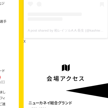
生ジ
望選手
A post shared by 柏レイソルA.A.長生 (@kashiwa.reysol.aa.chosei)
X
ード
会場アクセス
03
時
まし
フィ
ニューカネイ総合グランド
ご連