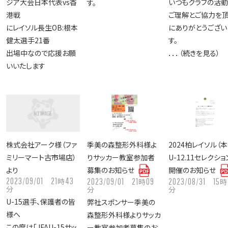
ジア大会日本代表vs香
いつもクラブの活動
す。
港戦
ご理解とご協力を
にレイソル長生OB:根本
にありがとうござい
健太選手21番
す。
出場中なので応援お願
．．．（続きを見る）
いいたします
株式会社アーク様（ファ
季美の森整形外科様よ
2024柏レイソル（本
ミリーマート古市場店）
りサッカー教室参加者
U-12.11セレクシ
より
募集のお知らせ
開催のお知らせ
2023/09/01
21
43
時
2023/09/01
21
09
2023/08/31
15
時
時
分
分
分
U-15選手、保護者の皆
弊社スポンサー季美の
様へ
森整形外科様よりサッカ
この度は「JFAU-15サッ
ー教室参加者募集のお