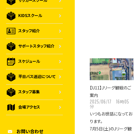
サッカースクール
KIDSスクール
スタッフ紹介
サポートスタッフ紹介
スケジュール
平日バス送迎について
【U11】Jリーグ観戦のご
スタッフ募集
案内
2025/06/17
16
05
時
分
会場アクセス
いつもお世話になってお
ります。
7月5日(土)のJリーグ観
お問い合わせ