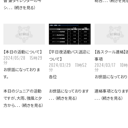
督 兼ダイレクターの今
総合．．．（続きを見
シ．．．（続きを見る）
【本日の活動について】
【平日夜活動バス送迎に
【各スクール連絡】
2024/05/28
15
29
時
ついて】
事項
分
2024/03/29
11
52
2024/03/17
10
時
時
お世話になっておりま
分
分
す。
各位
お世話になっており
本日のジュニアの活動
お世話になっております
連絡事項となりま
ですが、大雨、強風と夕
．．．（続きを見る）
．．．（続きを見る）
方から．．．（続きを見る）