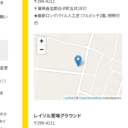
〒299-4211
ま
千葉県長生郡白子町五井1837
★最新ロングパイル人工芝（フルピッチ2面、照明付
願い
き）
+
−
場変更
59
時
ま
Leaflet
| ©
OpenStreetMap
contributors
ホテ
レイソル萱場グラウンド
ネイ
〒299-4111