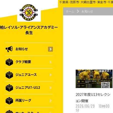
千葉県･茂原市･大網白里市･東金市･千
ホーム
お知らせ
柏レイソル・アライアンスアカデミー
長生
お知らせ
クラブ概要
ジュニアユース
ジュニアU7-U12
2027年度U13セレクシ
所属リーグ
ョン開催
2026/06/29
10
00
時
分