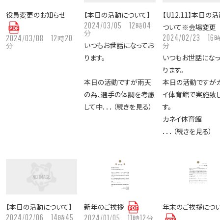
役員変更のお知らせ
【本日の活動について】
【U12.11】本日の
2024/03/05
12
04
時
ついて※会場変更
分
2024/02/23
16
2024/03/08
12
20
時
いつもお世話になってお
分
分
ります。
いつもお世話になっ
ります。
本日の活動ですが雨天
本日の活動ですが
の為、選手の体調を考慮
イ体育館で実施致
して中．．．（続きを見る）
す。
カネイ体育館
．．．（続きを見る）
【本日の活動について】
新年のご挨拶
年末のご挨拶につ
2024/02/06
14
45
時
2024/01/05
11
12
時
分