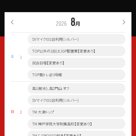
8
2026
月
SVマイクロ1台利用(シルバー)
TOP以外の1日(土)GP配置案【変更あり】
土
1
試合日程【変更あり】
TOP筋トレ@3号館
高1(射水)、高2門山 オフ
SVマイクロ1台利用(シルバー)
日
2
TM 大津トップ
TM 神戸学院大学附属高校【変更あり】
TM C GROSSO知多【変更あり】