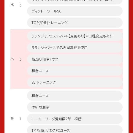
水
5
ヴィクトーワールSC
TOP(和倉)トレーニング
ラランジャフェスティバル【変更あり】＊日程変更もあり
ラランジャフェスで名古屋高校を使用
木
6
高2BC(岐阜) オフ
和倉ユース
SV トレーニング
和倉ユース
体組成測定
金
7
ルーキーリーグ愛知県2部 松蔭
TM 松蔭、いわきFCユース