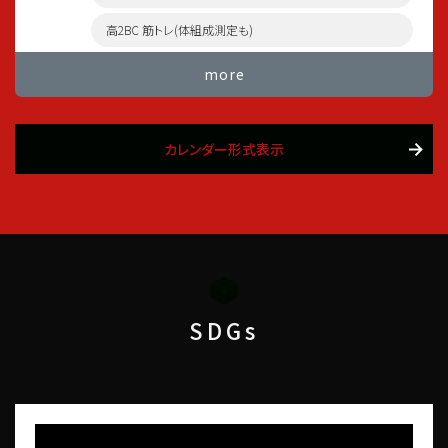
高2BC 筋トレ(体組成測定も)
more
カレンダー形式表示
SDGs