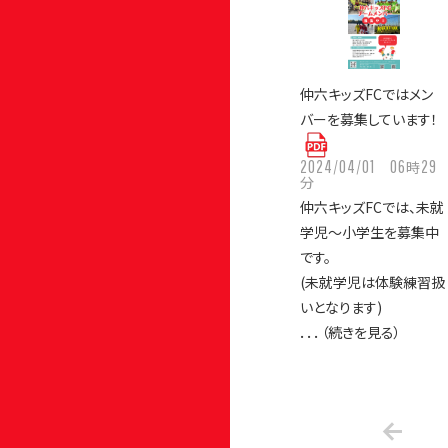
仲六キッズFCではメン
バーを募集しています！
2024/04/01
06
29
時
分
仲六キッズFCでは、未就
学児〜小学生を募集中
です。
(未就学児は体験練習扱
いとなります)
．．．（続きを見る）