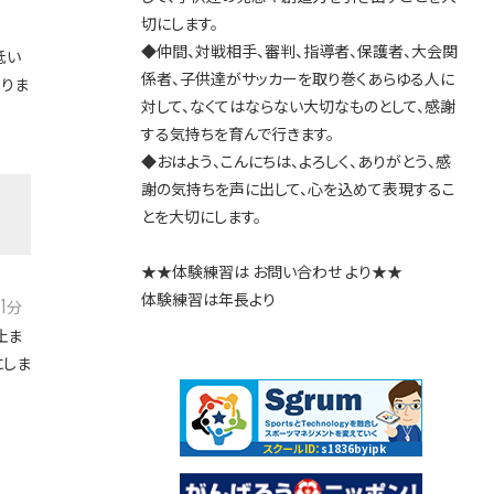
切にします。
◆仲間、対戦相手、審判、指導者、保護者、大会関
低い
係者、子供達がサッカーを取り巻くあらゆる人に
りま
対して、なくてはならない大切なものとして、感謝
する気持ちを育んで行きます。
◆おはよう、こんにちは、よろしく、ありがとう、感
謝の気持ちを声に出して、心を込めて表現するこ
とを大切にします。
★★体験練習は お問い合わせ より★★
体験練習は年長より
11
分
止ま
にしま
スクールID：
s1836byipk