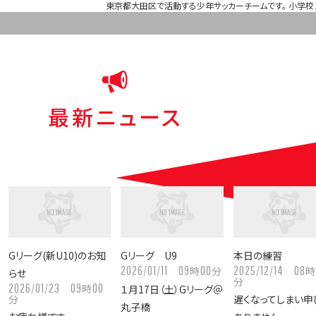
東京都大田区で活動する少年サッカーチームです。 小学校
最新ニュース
Gリーグ(新U10)のお知
Gリーグ U9
本日の練習
2026/01/11
09
00
2025/12/14
08
時
分
時
らせ
分
2026/01/23
09
00
時
１月17日（土）Gリーグ＠
分
遅くなってしまい申
丸子橋