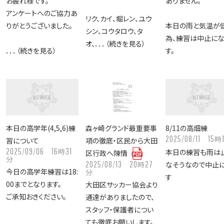
お疲れ様です。
ありません。
アンケートへのご協力あ
リク、カイ、堀レン、ユウ
りがとうございました。
本日の雨と気温が
シン、コウタロウ、タ
為、練習は中止にな
オ、．．．（続きを見る）
．．．（続きを見る）
す。
本日の高学年(4,5,6)練
森ヶ崎グランド最重要事
8/11の高畑練
2025/08/11
15
時
習について
項の徹底・区民から大田
2025/09/06
16
31
時
本日の練習も雨は
区行政へ陳情
分
2025/08/13
20
27
時
なそうなので中止
今日の高学年練習は18:
分
す
00までとなります。
大田区サッカー協会より
ご承知おきください。
通達がありましたので、
スタッフ・保護者につい
ても徹底お願いします。