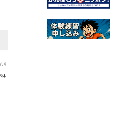
54
時
お休