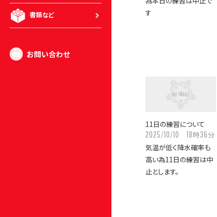
為本日の練習は中止で
す
書類など
お問い合わせ
11日の練習について
2025/10/10
18
36
時
分
気温が低く降水確率も
高い為11日の練習は中
止とします。