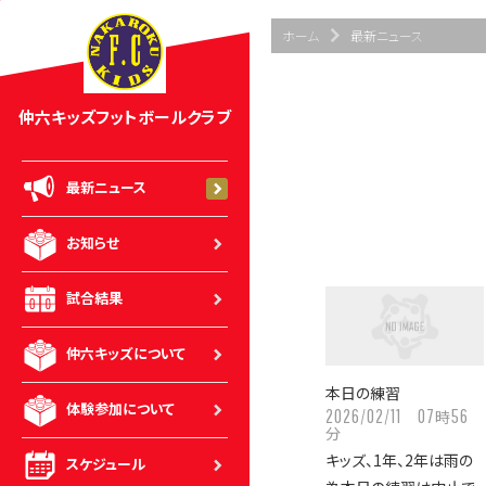
ホーム
最新ニュース
仲六キッズフットボールクラブ
最新ニュース
お知らせ
試合結果
仲六キッズについて
本日の練習
体験参加について
2026/02/11
07
56
時
分
キッズ、1年、2年は雨の
スケジュール