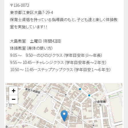
〒136-0072
東京都江東区大島7-29-4
保育士資格を持っている指導員のもと、子ども達と楽しく体操教
室を実施しています！！
大島教室 土曜日（年間42回）
体操教室（身体の使い方）
9:05 ～ 9:50…のびのびクラス（学年目安年少〜年長）
9:55 ～ 10:45…チャレンジクラス（学年目安年長〜２年生）
10:50 ～ 11:45…ステップアップクラス（学年目安１〜６年生）
+
−