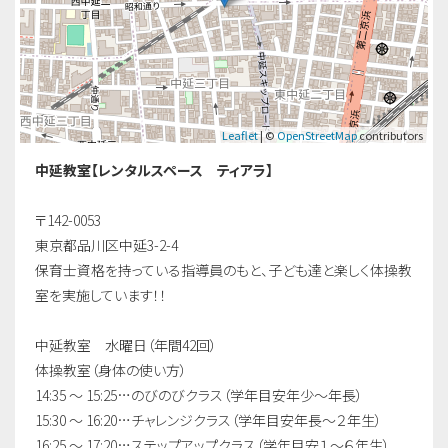
Leaflet
| ©
OpenStreetMap
contributors
中延教室【レンタルスペース ティアラ】
〒142-0053
東京都品川区中延3-2-4
保育士資格を持っている指導員のもと、子ども達と楽しく体操教
室を実施しています！！
中延教室 水曜日（年間42回）
体操教室（身体の使い方）
14:35 ～ 15:25…のびのびクラス（学年目安年少〜年長）
15:30 ～ 16:20…チャレンジクラス（学年目安年長〜２年生）
16:25 ～ 17:20…ステップアップクラス（学年目安１〜６年生）