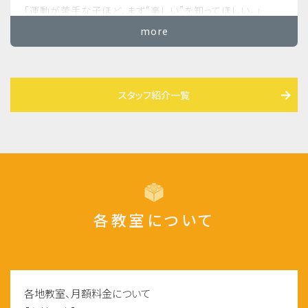
「運動が苦手な子ほど、まず“楽しい”を知ってほしい。」
そんな想いで、体操を通じて子どもたちの“やってみた
more
い！”を育てています。
体操指導歴は11年目に入り、これまでに50園以上の保育
スタッフ紹介一覧
園・幼稚園での指導を経験。園ごとの雰囲気や子どもたちの
個性に寄り添いながら、年間500人以上、のべ5,000人を超
える子どもたちと向き合ってきました。
．．．．．．（続きは下の一覧ボタンから）
各教室について
各地教室、月額料金について