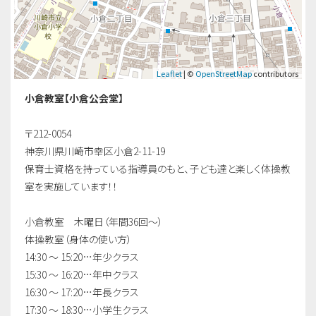
Leaflet
| ©
OpenStreetMap
contributors
小倉教室【小倉公会堂】
〒212-0054
神奈川県川崎市幸区小倉2-11-19
保育士資格を持っている指導員のもと、子ども達と楽しく体操教
室を実施しています！！
小倉教室 木曜日（年間36回〜）
体操教室（身体の使い方）
14:30 ～ 15:20…年少クラス
15:30 ～ 16:20…年中クラス
16:30 ～ 17:20…年長クラス
17:30 ～ 18:30…小学生クラス