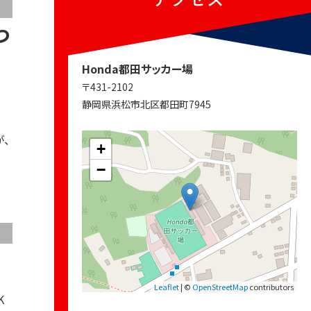
つ
Honda都田サッカー場
〒431-2102
静岡県浜松市北区都田町7945
が、
+
−
Leaflet
| ©
OpenStreetMap
contributors
K