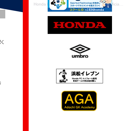
Honda FCスクール(@honda_fc_school_official)がシェアした投稿
スクールID：
s1836honda
く
お