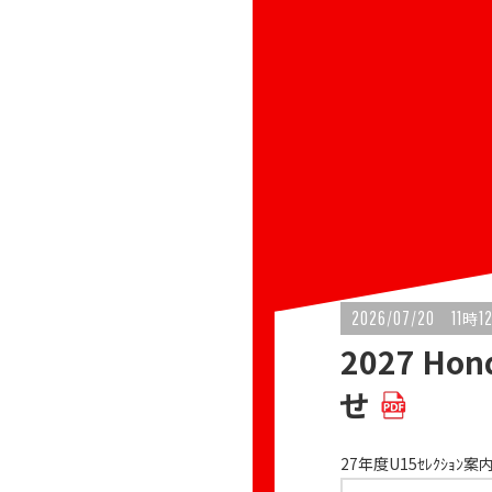
2026/07/20
11
1
時
2027 H
せ
27年度U15ｾﾚｸｼｮﾝ案内