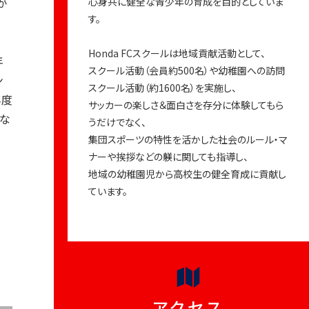
が
心身共に健全な青少年の育成を目的としていま
す。
Honda FCスクールは地域貢献活動として、
年
スクール活動（会員約500名）や幼稚園への訪問
ン
スクール活動（約1600名）を実施し、
年度
サッカーの楽しさ＆面白さを存分に体験してもら
とな
うだけでなく、
。
集団スポーツの特性を活かした社会のルール・マ
ナーや挨拶などの躾に関しても指導し、
地域の幼稚園児から高校生の健全育成に貢献し
ています。
アクセス