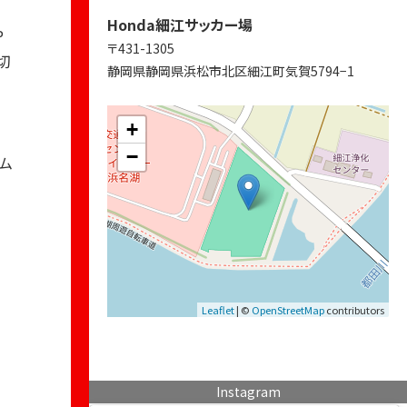
Honda細江サッカー場
P
〒431-1305
切
静岡県静岡県浜松市北区細江町気賀5794−1
+
−
ム
Leaflet
| ©
OpenStreetMap
contributors
Instagram