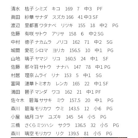
清水 桔子 シミズ キコ 169 7 中３ PF
眞田 紗華 サナダ スズカ 166 41 中３ SF
渡辺 里都喜 ワタナベ リツキ 155 18 中２ PG
佐藤 有咲 サトウ アリサ 158 ６ 中２ SG
中村 徳子 ナカムラ ノリコ 162 71 中２ SG
城間 愛花 シロマ ヨリカ 156.5 10 中１ PG
山地 璃子 ヤマジ リコ 160.5 24 中１ SF
佐藤 那々羽 サトウ ナナハ 147 78 中１ PG
村居 理奈 ムライ リナ 153 5 中１ SG
富岡 漣華 トミオカ レンカ 165 22 中１ SF
満田 琶子 マンダ ワコ 162 21 中１ PF
佐々木 碧海 ササキ ミウ 157.5 20 中１ PG
森川 碧海 モリカワ ウミ 143.5 12 小６ PG
小屋 結月 コヤ ユズキ 145 54 小５ PG
三橋 さくら ミツハシ サクラ 136.5 32 小５ PG
森川 璃空 モリカワ リク 139.5 81 小５ PG