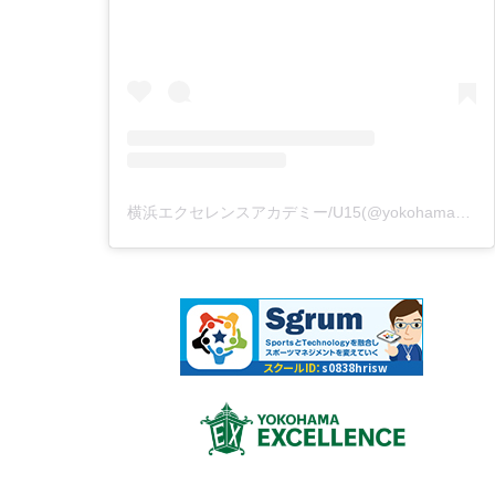
横浜エクセレンスアカデミー/U15(@yokohamaex_academy)がシェアした投稿
スクールID：
s0838hrisw