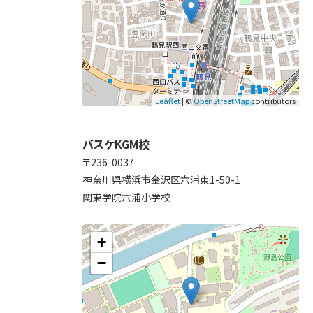
Leaflet
| ©
OpenStreetMap
contributors
バスケKGM校
〒236-0037
神奈川県横浜市金沢区六浦東1-50-1
関東学院六浦小学校
+
−