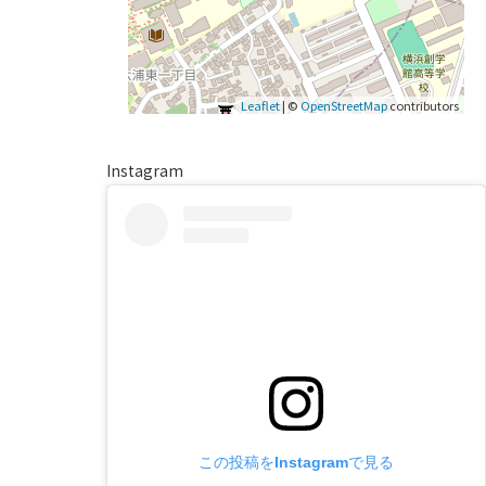
Leaflet
| ©
OpenStreetMap
contributors
Instagram
この投稿をInstagramで見る