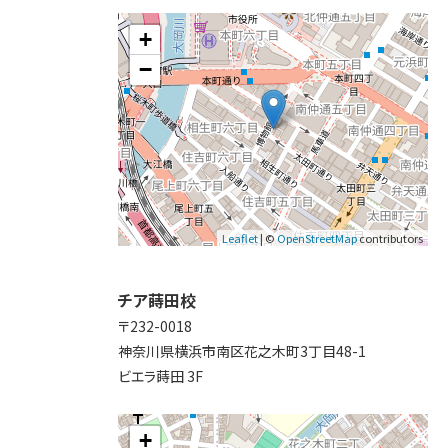
+
−
Leaflet
| ©
OpenStreetMap
contributors
チア蒔田校
〒232-0018
神奈川県横浜市南区花之木町3丁目48-1
ビエラ蒔田 3F
+