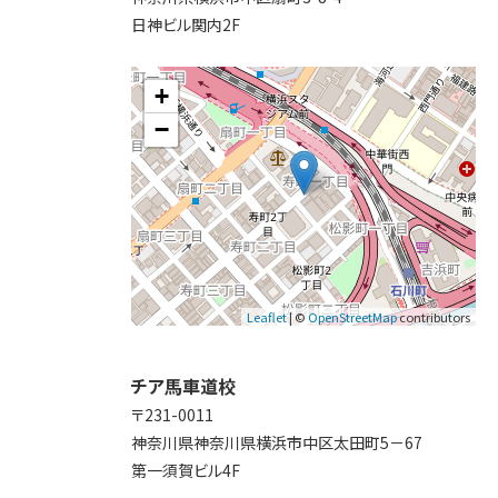
日神ビル関内2F
+
−
Leaflet
| ©
OpenStreetMap
contributors
チア馬車道校
〒231-0011
神奈川県神奈川県横浜市中区太田町5－67
第一須賀ビル4F