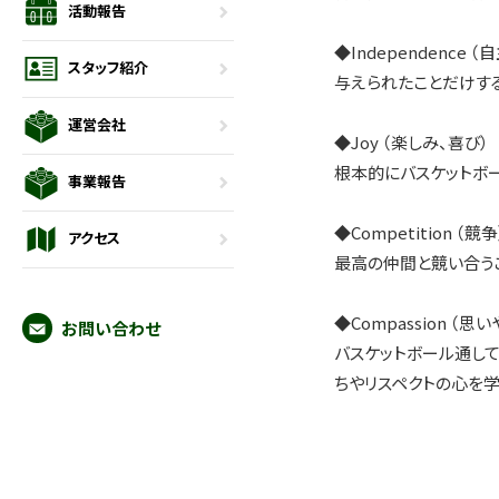
活動報告
◆Independence （
スタッフ紹介
与えられたことだけす
運営会社
◆Joy （楽しみ、喜び）
根本的にバスケットボ
事業報告
◆Competition （競争
アクセス
最高の仲間と競い合う
◆Compassion （思い
お問い合わせ
バスケットボール通し
ちやリスペクトの心を