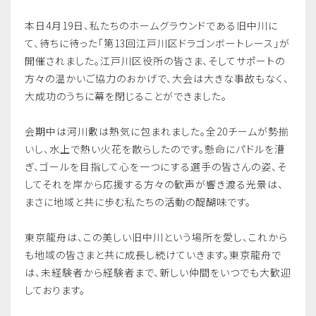
​本日4月19日、私たちのホームグラウンドである旧中川に
て、待ちに待った「第13回江戸川区ドラゴンボートレース」が
開催されました。​江戸川区役所の皆さま、そしてサポートの
方々の温かいご協力のおかげで、大会は大きな事故もなく、
大成功のうちに幕を閉じることができました。
会期中は河川敷は熱気に包まれました。全20チームが勢揃
いし、水上で熱い火花を散らしたのです。懸命にパドルを漕
ぎ、ゴールを目指して心を一つにする選手の皆さんの姿、そ
してそれを岸から応援する方々の歓声が響き渡る光景は、
まさに地域と共に歩む私たちの活動の醍醐味です。
​東京龍舟は、この美しい旧中川という場所を愛し、これから
も地域の皆さまと共に成長し続けていきます。東京龍舟で
は、未経験者から経験者まで、新しい仲間をいつでも大歓迎
しております。