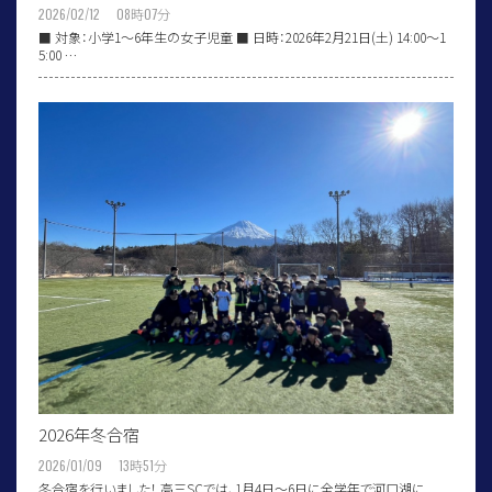
2026/02/12 08
時
07
分
■ 対象：小学1〜6年生の女子児童 ■ 日時：2026年2月21日(土) 14:00〜1
5:00 …
2026年冬合宿
2026/01/09 13
時
51
分
冬合宿を行いました！ 高三SCでは、1月4日〜6日に全学年で河口湖に