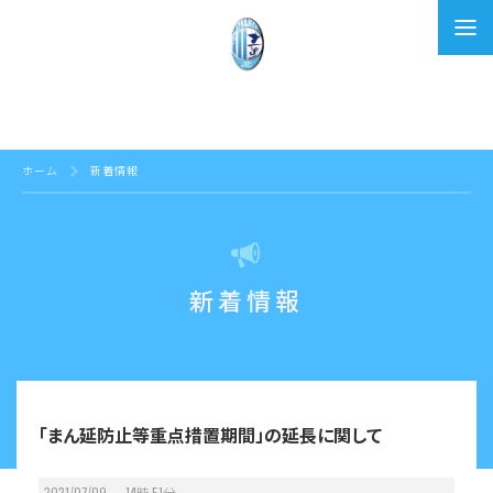
特定非営利活動法人SCORE
SPROJECT F.C.
ホーム
新着情報
新着情報
「まん延防止等重点措置期間」の延長に関して
2021/07/09 14
時
51
分