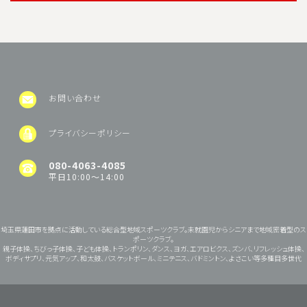
お問い合わせ
プライバシーポリシー
080-4063-4085
平日10:00～14:00
埼玉県蓮田市を拠点に活動している総合型地域スポーツクラブ。未就園児からシニアまで地域密着型のス
ポーツクラブ。
親子体操、ちびっ子体操、子ども体操、トランポリン、ダンス、ヨガ、エアロビクス、ズンバ、リフレッシュ体操、
ボディサプリ、元気アップ、和太鼓、バスケットボール、ミニテニス、バドミントン、よさこい等多種目多世代