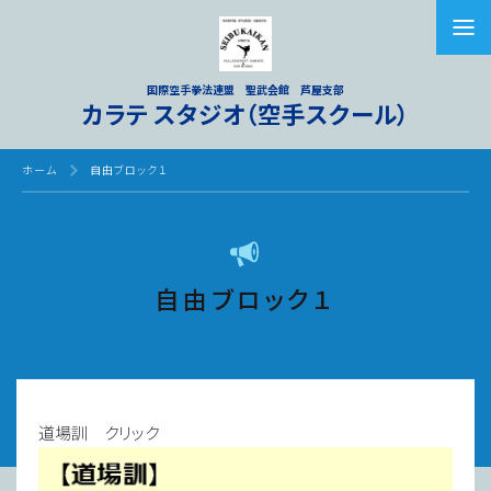
国際空手拳法連盟 聖武会館 芦屋支部
カラテ スタジオ（空手スクール）
ホーム
自由ブロック１
自由ブロック１
道場訓 クリック