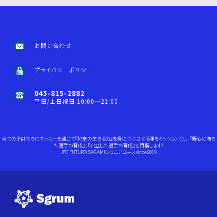
お問い合わせ
プライバシーポリシー
045-815-2882
平日/土日祝日 10:00～21:00
全ての子供たちにサッカーを通じて『将来の生きる力』を身につけさせる事をミッションとし、『野心に満ち
た選手の育成』、『自立した選手の育成』を目指します!
JFC FUTURO SAGAMIジュニアユースsince2019