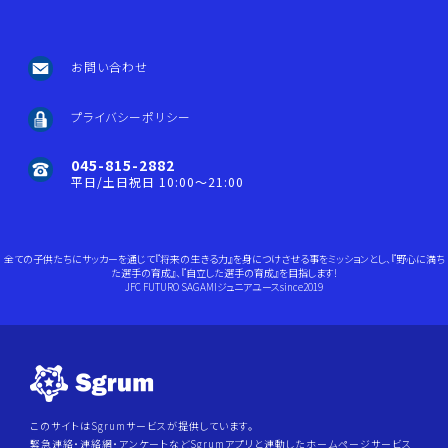
お問い合わせ
プライバシーポリシー
045-815-2882
平日/土日祝日 10:00～21:00
全ての子供たちにサッカーを通じて『将来の生きる力』を身につけさせる事をミッションとし、『野心に満ち
た選手の育成』、『自立した選手の育成』を目指します!
JFC FUTURO SAGAMIジュニアユースsince2019
このサイトはSgrumサービスが提供しています。
緊急連絡・連絡網・アンケートなどSgrumアプリと連動したホームページサービス