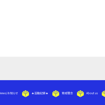
News/お知らせ
🔥活動記録🔥
育成理念
About us