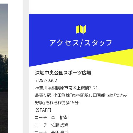
アクセス/スタッフ
深堀中央公園スポーツ広場
〒252-0302
神奈川県相模原市南区上鶴間3-21
最寄り駅：小田急線『東林間駅』、田園都市線『つきみ
野駅』それぞれ徒歩15分
【STAFF】
コーチ 森 裕幸
コーチ 佐藤 虎輝
コーチ 品田 亮斗