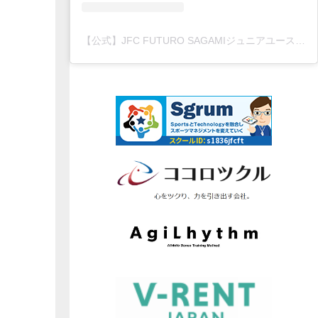
【公式】JFC FUTURO SAGAMIジュニアユース(@jfc.futuro.sagami)がシェアした投稿
スクールID：
s1836jfcft