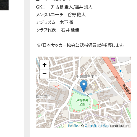
GKコーチ 古島 圭人/福井 海人
メンタルコーチ 谷野 隆太
アジリズム 木下 徹
クラブ代表 石井 延佳
※『日本サッカー協会公認指導員』が指導します。
+
−
Leaflet
| ©
OpenStreetMap
contributors