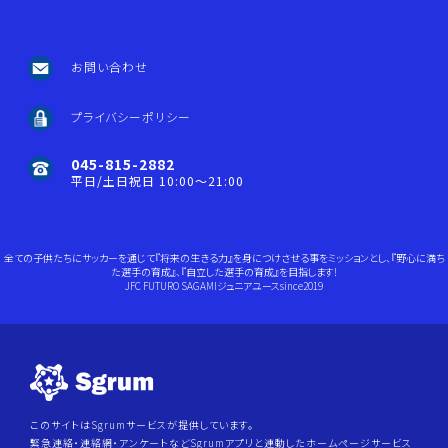
お問い合わせ
プライバシーポリシー
045-815-2882
平日/土日祝日 10:00～21:00
全ての子供たちにサッカーを通じて『将来の生きる力』を身につけさせる事をミッションとし、『野心に満ち
た選手の育成』、『自立した選手の育成』を目指します!
JFC FUTURO SAGAMIジュニアユースsince2019
このサイトはSgrumサービスが提供しています。
緊急連絡・連絡網・アンケートなどSgrumアプリと連動したホームページサービス