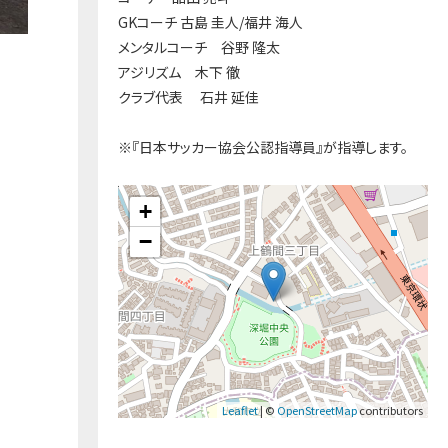
GKコーチ 古島 圭人/福井 海人
メンタルコーチ 谷野 隆太
アジリズム 木下 徹
クラブ代表 石井 延佳
※『日本サッカー協会公認指導員』が指導します。
+
−
Leaflet
| ©
OpenStreetMap
contributors