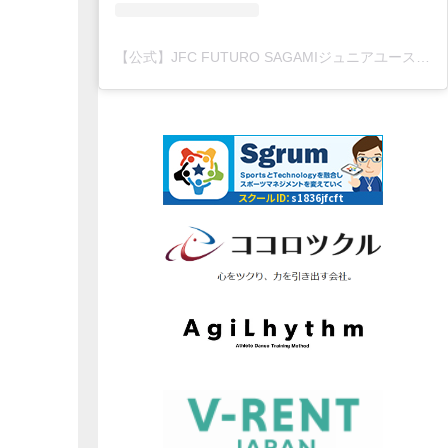
【公式】JFC FUTURO SAGAMIジュニアユース(@jfc.futuro.sagami)がシェアした投稿
スクールID：
s1836jfcft