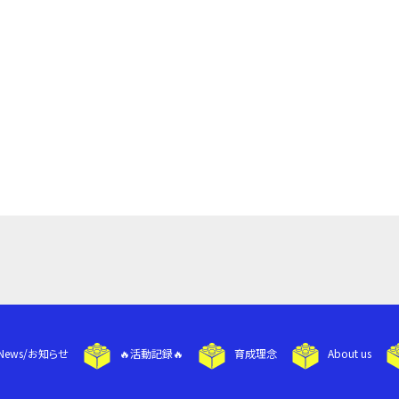
News/お知らせ
🔥活動記録🔥
育成理念
About us