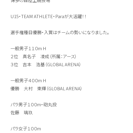
博多の森陸上競技場
U15・TEAM ATHLETE・Paraが大活躍！！
選手権種目優勝・入賞はチームの勢いになりました。
一般男子１１０m H
２位 真名子 凌成（所属：アース）
３位 吉本 浩基（GLOBAL ARENA）
一般男子４００m H
優勝 大村 東輝（GLOBAL ARENA）
パラ男子１００m・砲丸投
佐藤 璃玖
パラ女子１００m