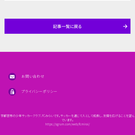
記事一覧に戻る
お問い合わせ
プライバシーポリシー
宇都宮市の少年サッカークラブ、FCみらいです。サッカーを通じて人として成長し、友情を広げることを望ん
でいます。
https://sgrum.com/web/fcmirai/