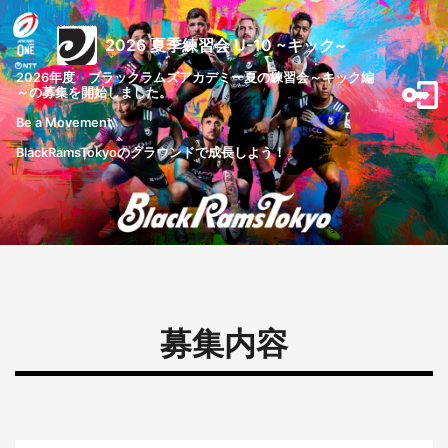
2026 夏季練習会 U-10 ~キック~
2026年度　ブラックラムズアカデミー夏の練習会～キック編
～の募集を開始しました。

Be a Movement.

BlackRamsTokyoのグラウンドで成長しよう！
募集内容