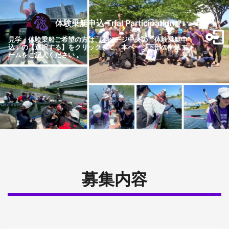
体験乗艇申込 Trial Participation
見学・体験乗船ご希望の方は、本ページ中央の「体験乗艇申
込」の【選択する】をクリックして、本ページ下部の申込フォ
ームをご記入ください 。
募集内容