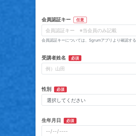
会員認証キー
任意
会員認証キーについては、Sgrumアプリより確認す
受講者姓名
必須
性別
必須
生年月日
必須