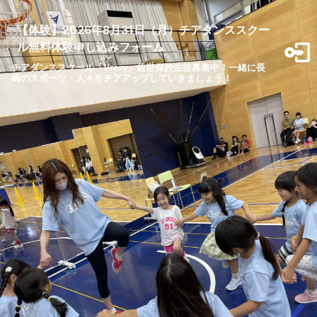
【体験】2026年8月31日（月）チアダンススクー
ル無料体験申し込みフォーム
チアダンススクール「Vrery」佐世保校生徒募集中！一緒に長
崎のスポーツ・人々をチアアップしていきましょう！