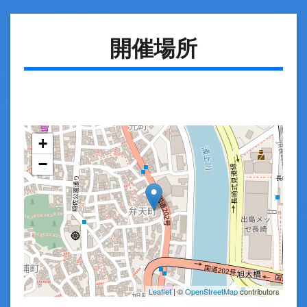
開催場所
+
−
Leaflet
| ©
OpenStreetMap
contributors